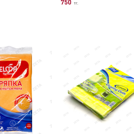
750
тг.