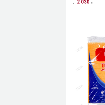
2 030
от
тг.