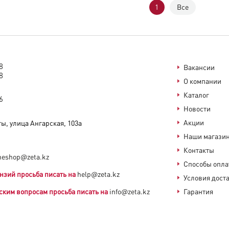
1
Все
8
Вакансии
8
О компании
Каталог
6
Новости
Акции
ы, улица Ангарская, 103а​
Наши магази
Контакты
neshop@zeta.kz
Способы опл
нзий просьба писать на
help@zeta.kz
Условия дост
ским вопросам просьба писать на
info@zeta.kz
Гарантия