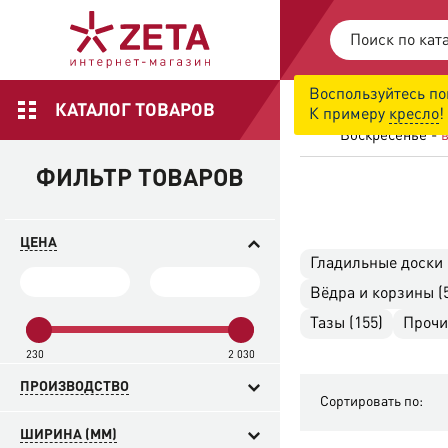
Воспользуйтесь по
ОБСЛУЖИВАН
КАТАЛОГ ТОВАРОВ
К примеру
кресло
!
Понедельник - 
Воскресенье -
в
ФИЛЬТР ТОВАРОВ
ЦЕНА
Гладильные доски 
Вёдра и корзины (
Тазы (155)
Прочи
230
2 030
ПРОИЗВОДСТВО
Сортировать по:
ШИРИНА (MM)