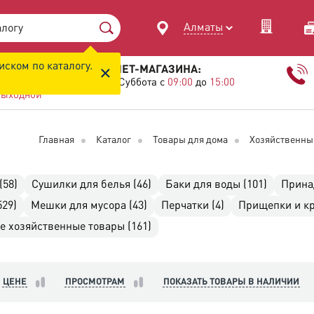
Алматы
иском по каталогу.
×
ИЕ КЛИЕНТОВ ИНТЕРНЕТ-МАГАЗИНА:
Пятница с
09:00
до
20:00
Суббота с
09:00
до
15:00
ыходной
Главная
Каталог
Товары для дома
Хозяйственны
(58)
Сушилки для белья (46)
Баки для воды (101)
Прина
529)
Мешки для мусора (43)
Перчатки (4)
Прищепки и кр
е хозяйственные товары (161)
ЦЕНЕ
ПРОСМОТРАМ
ПОКАЗАТЬ ТОВАРЫ В НАЛИЧИИ