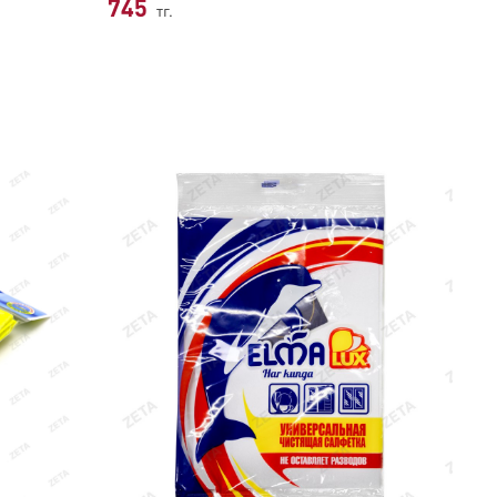
745
тг.