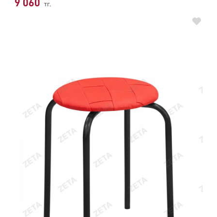
9 060
тг.