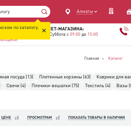
Алматы
иском по каталогу.
×
ИЕ КЛИЕНТОВ ИНТЕРНЕТ-МАГАЗИНА:
Пятница с
09:00
до
20:00
Суббота с
09:00
до
15:00
ыходной
Главная
Каталог
яная посуда (13)
Плетенные корзины (63)
Коврики для ва
)
Свечи (4)
Плечики-вешалки (75)
Текстиль (4)
Вазы (
ЦЕНЕ
ПРОСМОТРАМ
ПОКАЗАТЬ ТОВАРЫ В НАЛИЧИИ