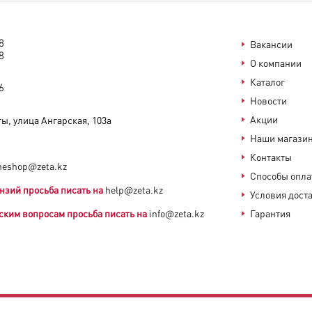
8
Вакансии
8
О компании
Каталог
6
Новости
Акции
ы, улица Ангарская, 103а​
Наши магази
Контакты
neshop@zeta.kz
Способы опл
нзий просьба писать на
help@zeta.kz
Условия дост
ским вопросам просьба писать на
info@zeta.kz
Гарантия