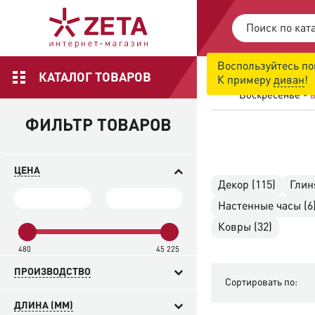
Воспользуйтесь по
ОБСЛУЖИВАН
КАТАЛОГ ТОВАРОВ
К примеру
диван
!
Понедельник - 
Воскресенье -
в
ФИЛЬТР ТОВАРОВ
ЦЕНА
Декор (115)
Глин
Настенные часы (6
Ковры (32)
480
45 225
ПРОИЗВОДСТВО
Сортировать по:
ДЛИНА (MM)